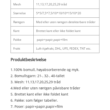
Mesh
11,13,17,20,25,29 tråd
Størrelse
5*5/7,5*7,5/10*10/10*15/10*20
Røntgen
Med eller uten røntgen detekterbare tråder
Kant
Brettet kant eller ikke foldet kant
Pakke
papir+papir,papir+film
Frakt
Luft-/sjøfrakt, DHL, UPS, FEDEX, TNT etc.
Produktbeskrivelse
1.100% bomull, høyabsorberende og myk.
2. Bomullsgarn: 21-, 32-, 40-tallet
3. Mesh: 11,13,17,20,25,29 tråd
4.Med eller uten røntgen påvisbare tråder
5. Brettet kant eller ikke foldet kant
6. Pakke: som følger tabeller.
7. Poser: papir+papir,papir+film