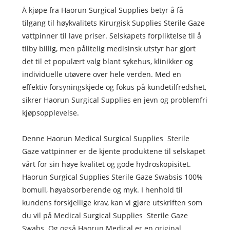
Å kjøpe fra Haorun Surgical Supplies betyr å få
tilgang til høykvalitets Kirurgisk Supplies Sterile Gaze
vattpinner til lave priser. Selskapets forpliktelse til å
tilby billig, men pålitelig medisinsk utstyr har gjort
det til et populært valg blant sykehus, klinikker og
individuelle utøvere over hele verden. Med en
effektiv forsyningskjede og fokus på kundetilfredshet,
sikrer Haorun Surgical Supplies en jevn og problemfri
kjøpsopplevelse.
Denne Haorun Medical Surgical Supplies Sterile
Gaze vattpinner er de kjente produktene til selskapet
vårt for sin høye kvalitet og gode hydroskopisitet.
Haorun Surgical Supplies Sterile Gaze Swabsis 100%
bomull, høyabsorberende og myk. I henhold til
kundens forskjellige krav, kan vi gjøre utskriften som
du vil på Medical Surgical Supplies Sterile Gaze
Swabs. Og også Haorun Medical er en original