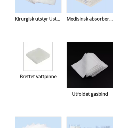
Kirurgisk utstyr Usterile vattpinner
Medisinsk absorberende hydrofile gasbind
Brettet vattpinne
Utfoldet gasbind