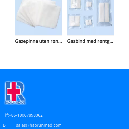
Gazepinne uten røntgen
Gasbind med røntgen
Tlf:
+86-18067898062
E-
sales@haorunmed.com