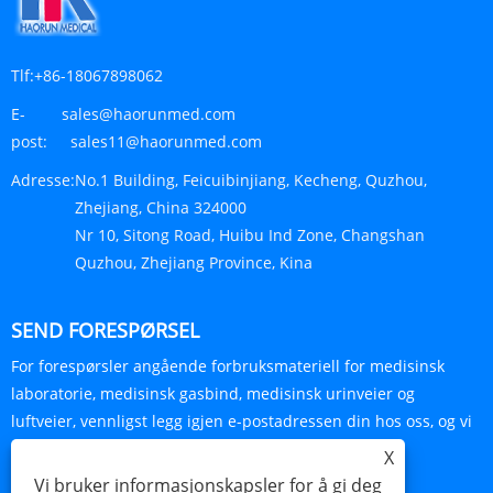
Tlf:
+86-18067898062
E-
sales@haorunmed.com
post:
sales11@haorunmed.com
Adresse:
No.1 Building, Feicuibinjiang, Kecheng, Quzhou,
Zhejiang, China 324000
Nr 10, Sitong Road, Huibu Ind Zone, Changshan
Quzhou, Zhejiang Province, Kina
SEND FORESPØRSEL
For forespørsler angående forbruksmateriell for medisinsk
laboratorie, medisinsk gasbind, medisinsk urinveier og
luftveier, vennligst legg igjen e-postadressen din hos oss, og vi
vil kontakte deg innen 24 timer.
X
Vi bruker informasjonskapsler for å gi deg