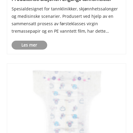
Spesialdesignet for tannklinikker, skjønnhetssalonger
og medisinske scenarier. Produsert ved hjelp av en
sammensatt prosess av førsteklasses virgin
tremassepapir og en PE vanntett film, har dette
produktet rask absorpsjon, lekkasjesikker beskyttelse
Les mer
og en myk, hudvennlig tekstur. Den unike pregede
t......