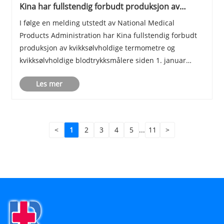
Kina har fullstendig forbudt produksjon av
kvikksølvholdige termometre.
I følge en melding utstedt av National Medical
Products Administration har Kina fullstendig forbudt
produksjon av kvikksølvholdige termometre og
kvikksølvholdige blodtrykksmålere siden 1. januar
2026.
Les mer
<
1
2
3
4
5
...
11
>