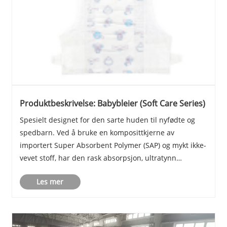
Produktbeskrivelse: Babybleier (Soft Care Series)
Spesielt designet for den sarte huden til nyfødte og
spedbarn. Ved å bruke en komposittkjerne av
importert Super Absorbent Polymer (SAP) og mykt ikke-
vevet stoff, har den rask absorpsjon, ultratynn
pusteevne og en mild berøring. Det unike S-snittet
Les mer
passer babyens hoftekurve, kombinert med doble
lekk......