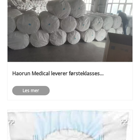
Haorun Medical leverer førsteklasses
gassrullråmaterialer
Les mer