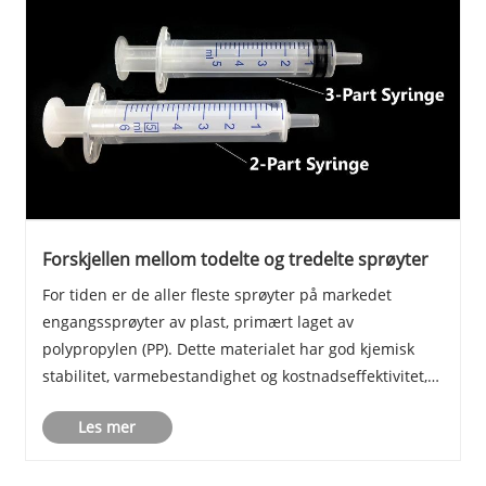
Forskjellen mellom todelte og tredelte sprøyter
For tiden er de aller fleste sprøyter på markedet
engangssprøyter av plast, primært laget av
polypropylen (PP). Dette materialet har god kjemisk
stabilitet, varmebestandighet og kostnadseffektivitet,
noe som gjør det bredt anvendelig i rutinemessige
Les mer
medisinske og laboratoriemiljøer. Kjerneverdien ti......