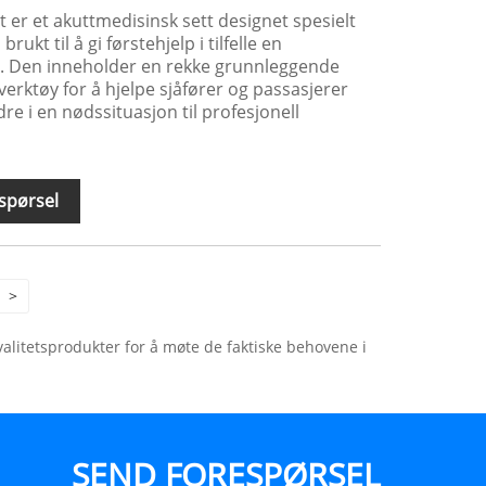
 er et akuttmedisinsk sett designet spesielt
brukt til å gi førstehjelp i tilfelle en
ød. Den inneholder en rekke grunnleggende
erktøy for å hjelpe sjåfører og passasjerer
re i en nødssituasjon til profesjonell
spørsel
>
valitetsprodukter for å møte de faktiske behovene i
SEND FORESPØRSEL