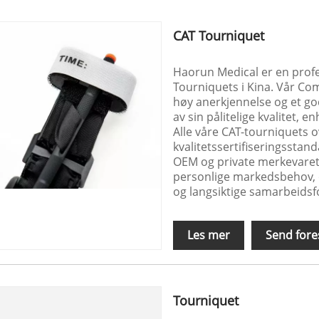
CAT Tourniquet
Haorun Medical er en profe
Tourniquets i Kina. Vår Co
høy anerkjennelse og et go
av sin pålitelige kvalitet, 
Alle våre CAT-tourniquets 
kvalitetssertifiseringsstan
OEM og private merkevaretj
personlige markedsbehov, og
og langsiktige samarbeidsf
Les mer
Send fore
Tourniquet