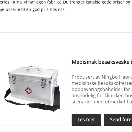
ries i Kina, vi har egen fabrikk. Du trenger kanskje gode priser og
elpsserie til en god pris hos oss.
Medisinsk besøksveske 
Produsert av Ningbo Haorun
medisinske besøkskofferten
oppbevaringsbeholder for a
anvendelig for klinikker, hu
scenarier med utmerket bæ
Les mer
Send fore