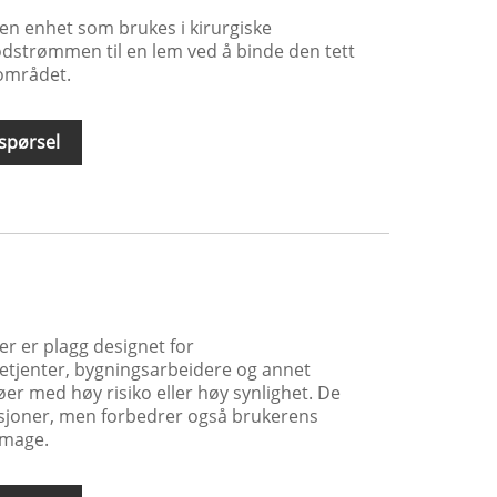
n enhet som brukes i kirurgiske
odstrømmen til en lem ved å binde den tett
 området.
spørsel
r er plagg designet for
betjenter, bygningsarbeidere og annet
øer med høy risiko eller høy synlighet. De
nksjoner, men forbedrer også brukerens
image.