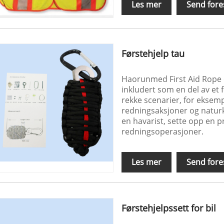
Les mer
Send fore
Førstehjelp tau
Haorunmed First Aid Rope er
inkludert som en del av et 
rekke scenarier, for eksem
redningsaksjoner og naturka
en havarist, sette opp en p
redningsoperasjoner.
Les mer
Send fore
Førstehjelpssett for bil