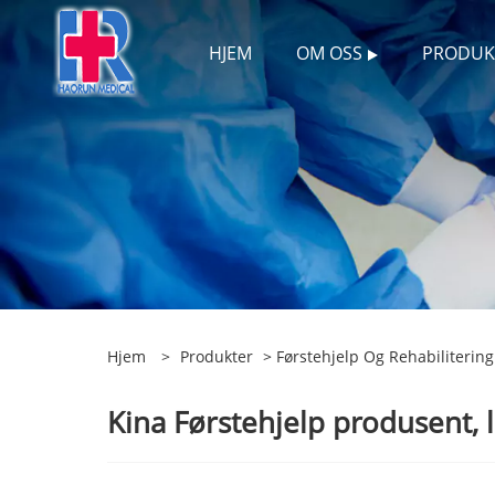
HJEM
OM OSS
PRODUK
Hjem
>
Produkter
>
Førstehjelp Og Rehabilitering
Kina Førstehjelp produsent, 