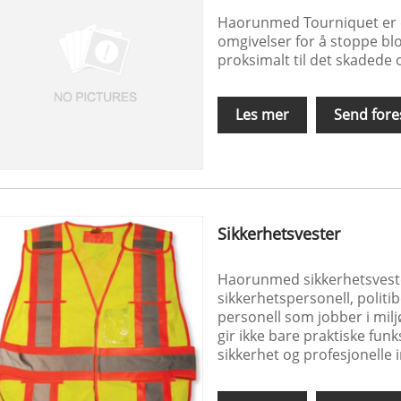
Haorunmed Tourniquet er e
omgivelser for å stoppe bl
proksimalt til det skadede
Les mer
Send fore
Sikkerhetsvester
Haorunmed sikkerhetsveste
sikkerhetspersonell, politi
personell som jobber i milj
gir ikke bare praktiske fu
sikkerhet og profesjonelle 