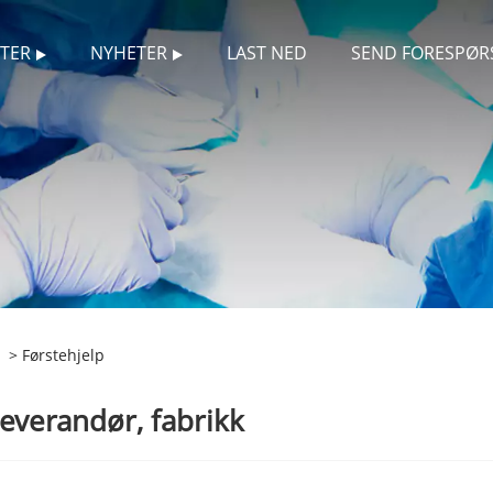
TER
NYHETER
LAST NED
SEND FORESPØR
> Førstehjelp
leverandør, fabrikk