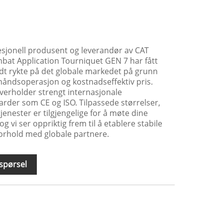
sjonell produsent og leverandør av CAT
mbat Application Tourniquet GEN 7 har fått
dt rykte på det globale markedet på grunn
enhåndsoperasjon og kostnadseffektiv pris.
overholder strengt internasjonale
darder som CE og ISO. Tilpassede størrelser,
enester er tilgjengelige for å møte dine
 vi ser oppriktig frem til å etablere stabile
orhold med globale partnere.
spørsel