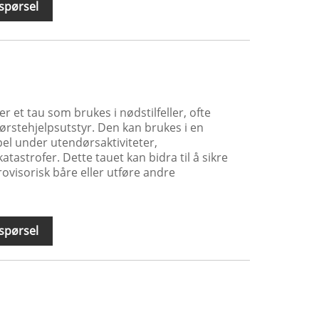
spørsel
 et tau som brukes i nødstilfeller, ofte
førstehjelpsutstyr. Den kan brukes i en
pel under utendørsaktiviteter,
tastrofer. Dette tauet kan bidra til å sikre
rovisorisk båre eller utføre andre
spørsel