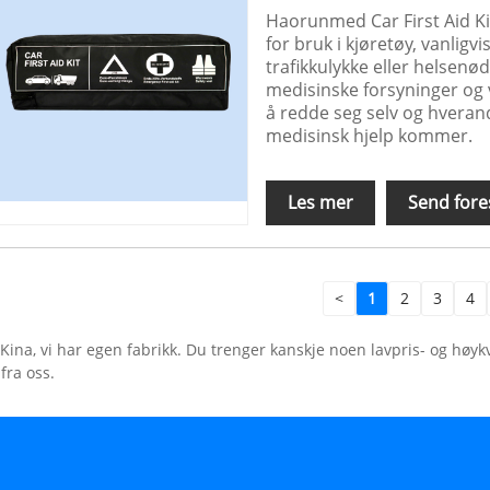
Haorunmed Car First Aid Kit
for bruk i kjøretøy, vanligvis 
trafikkulykke eller helsen
medisinske forsyninger og v
å redde seg selv og hverand
medisinsk hjelp kommer.
Les mer
Send fore
<
1
2
3
4
ina, vi har egen fabrikk. Du trenger kanskje noen lavpris- og høyk
fra oss.