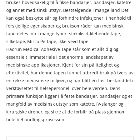
brukes hovedsakelig til å fikse bandasjer, bandasjer, katetre
og annet medisinsk utstyr. Bestselgende i mange land Det
kan også beskytte sår og forhindre infeksjoner. I henhold til
forskjellige egenskaper og bruksområder kan medisinsk
tape deles inn i mange typer: sinkoksid-klebende tape,
silketape, Mirco Pe-tape, ikke-vevd tape.
Haorun Medical Adhesive Tape står som et allsidig og
essensielt limmateriale i det enorme landskapet av
medisinske applikasjoner. Kjent for sin pålitelighet og
effektivitet, har denne tapen funnet utbredt bruk på tvers av
en rekke medisinske miljøer, og har blitt en fast bestanddel i
verktøysettet til helsepersonell over hele verden. Dens
primære funksjon ligger i å feste bandasjer, bandasjer og et
mangfold av medisinsk utstyr som katetre, IV-slanger og
kirurgiske drener, og sikre at de forblir på plass gjennom
hele behandlingsprosessen.