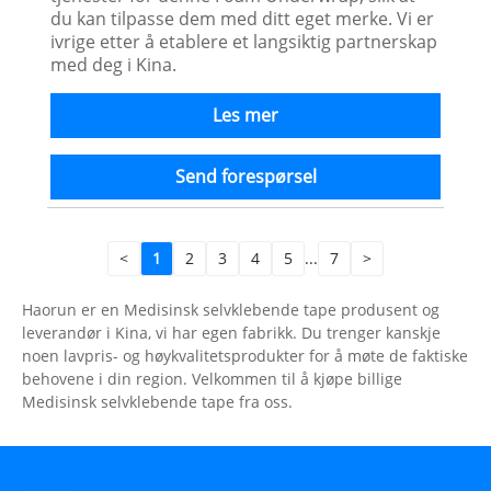
du kan tilpasse dem med ditt eget merke. Vi er
ivrige etter å etablere et langsiktig partnerskap
med deg i Kina.
Les mer
Send forespørsel
<
1
2
3
4
5
...
7
>
Haorun er en Medisinsk selvklebende tape produsent og
leverandør i Kina, vi har egen fabrikk. Du trenger kanskje
noen lavpris- og høykvalitetsprodukter for å møte de faktiske
behovene i din region. Velkommen til å kjøpe billige
Medisinsk selvklebende tape fra oss.