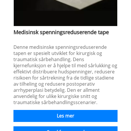
Medisinsk spenningsreduserende tape
Denne medisinske spenningsreduserende
tapen er spesielt utviklet for kirurgisk og
traumatisk sårbehandling. Dens
kjernefunksjon er å hjelpe til med sårlukking og
effektivt distribuere hudspenninger, redusere
risikoen for sårtrekning fra de tidlige stadiene
av tilheling og redusere postoperativ
arrhyperplasi betydelig. Den er allment
anvendelig for ulike kirurgiske snitt og
traumatiske sårbehandlingsscenarier.
Les mer