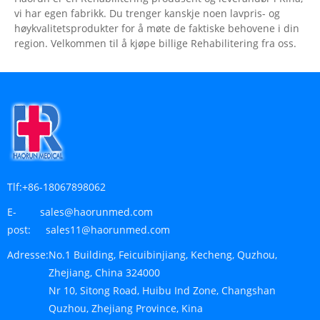
vi har egen fabrikk. Du trenger kanskje noen lavpris- og
høykvalitetsprodukter for å møte de faktiske behovene i din
region. Velkommen til å kjøpe billige Rehabilitering fra oss.
Tlf:
+86-18067898062
E-
sales@haorunmed.com
post:
sales11@haorunmed.com
Adresse:
No.1 Building, Feicuibinjiang, Kecheng, Quzhou,
Zhejiang, China 324000
Nr 10, Sitong Road, Huibu Ind Zone, Changshan
Quzhou, Zhejiang Province, Kina