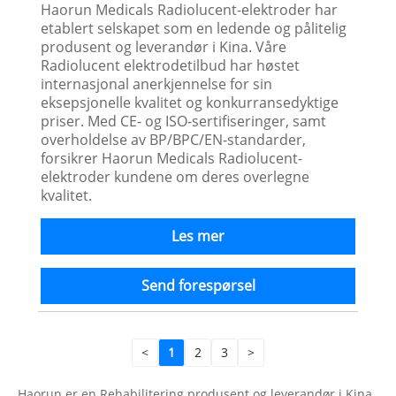
Haorun Medicals Radiolucent-elektroder har
etablert selskapet som en ledende og pålitelig
produsent og leverandør i Kina. Våre
Radiolucent elektrodetilbud har høstet
internasjonal anerkjennelse for sin
eksepsjonelle kvalitet og konkurransedyktige
priser. Med CE- og ISO-sertifiseringer, samt
overholdelse av BP/BPC/EN-standarder,
forsikrer Haorun Medicals Radiolucent-
elektroder kundene om deres overlegne
kvalitet.
Les mer
Send forespørsel
<
1
2
3
>
Haorun er en Rehabilitering produsent og leverandør i Kina,